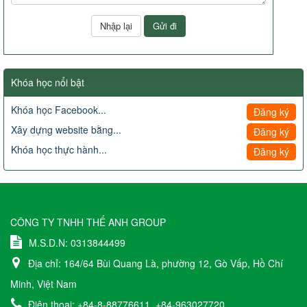
Khóa học nổi bật
Khóa học Facebook...
Đăng ký
Xây dựng website bằng...
Đăng ký
Khóa học thực hành...
Đăng ký
CÔNG TY TNHH THẾ ANH GROUP
M.S.D.N: 0313844499
Địa chỉ:
164/64 Bùi Quang Là, phường 12, Gò Vấp, Hồ Chí
Minh, Việt Nam
Điện thoại:
+84-8-88776611
+84-963027720