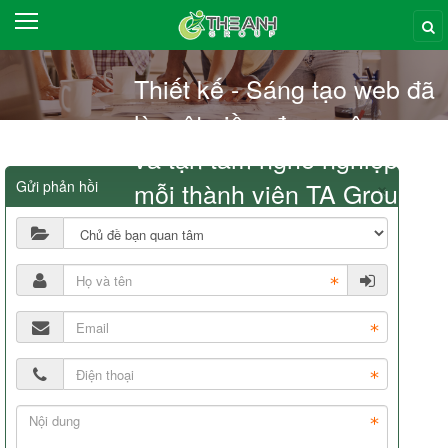
VỀ CHÚNG TÔI
THIẾT KẾ WEB
Thiết kế - Sáng tạo web đã
SEO MARKETING
là một niềm đam mê
và tận tâm nghề nghiệp nơi
ĐÀO TẠO
×
mỗi thành viên TA Group
Gửi phản hồi
TÊN MIỀN
HOSTING
BLOG
LIÊN HỆ