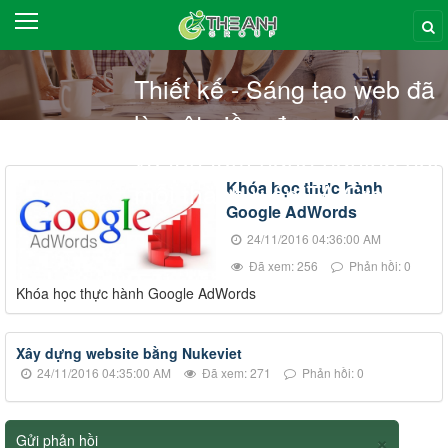
VỀ CHÚNG TÔI
THIẾT KẾ WEB
Thiết kế - Sáng tạo web đã
SEO MARKETING
là một niềm đam mê
và tận tâm nghề nghiệp nơi
ĐÀO TẠO
mỗi thành viên TA Group
Khóa học thực hành
TÊN MIỀN
Google AdWords
24/11/2016 04:36:00 AM
HOSTING
Đã xem: 256
Phản hồi: 0
BLOG
Khóa học thực hành Google AdWords
LIÊN HỆ
Xây dựng website bằng Nukeviet
24/11/2016 04:35:00 AM
Đã xem: 271
Phản hồi: 0
×
Gửi phản hồi