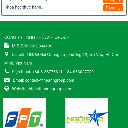
Khóa học thực hành...
Đăng ký
CÔNG TY TNHH THẾ ANH GROUP
M.S.D.N: 0313844499
Địa chỉ:
164/64 Bùi Quang Là, phường 12, Gò Vấp, Hồ Chí
Minh, Việt Nam
Điện thoại:
+84-8-88776611
+84-963027720
Email:
contact@theanhgroup.com
Website:
http://theanhgroup.com